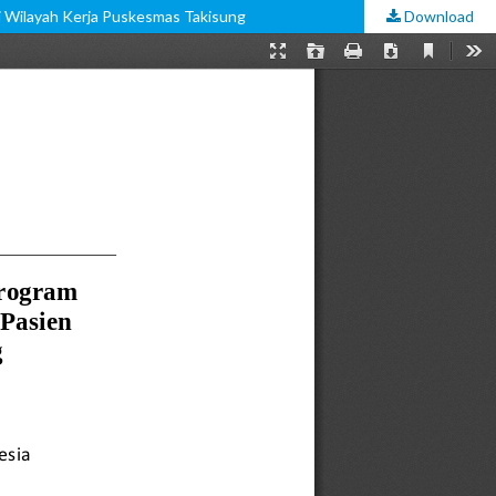
i Wilayah Kerja Puskesmas Takisung
Download