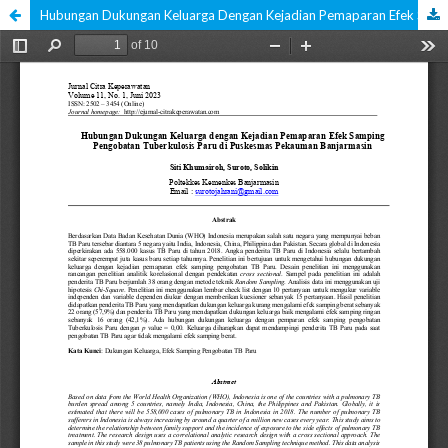
Hubungan Dukungan Keluarga Dengan Kejadian Pemaparan Efek Samping Pengobatan Tuberkulosis Paru Di Wilayah Kerja Puskesmas Pekauman Banjarmasin