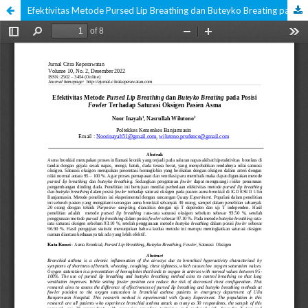
Efektivitas Metode Pursed Lip Breathing dan Buteyko Breating pada Posisi Fowler Terhadap Saturasi Oksigen Pasien Asma