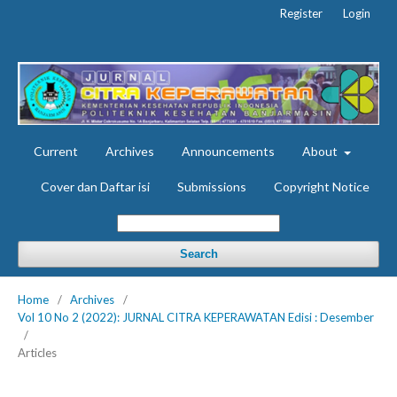
Register
Login
Current
Archives
Announcements
About
Cover dan Daftar isi
Submissions
Copyright Notice
Search
Home
/
Archives
/
Vol 10 No 2 (2022): JURNAL CITRA KEPERAWATAN Edisi : Desember
/
Articles