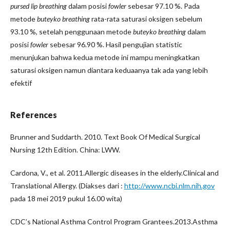
pursed lip breathing
dalam posisi
fowler
sebesar 97.10 %. Pada
metode
buteyko breathing
rata-rata saturasi oksigen sebelum
93.10 %, setelah penggunaan metode
buteyko breathing
dalam
posisi
fowler
sebesar 96.90 %. Hasil pengujian statistic
menunjukan bahwa kedua metode ini mampu meningkatkan
saturasi oksigen namun diantara keduaanya tak ada yang lebih
efektif
References
Brunner and Suddarth. 2010. Text Book Of Medical Surgical
Nursing 12th Edition. China: LWW.
Cardona, V., et al. 2011.Allergic diseases in the elderly.Clinical and
Translational Allergy. (Diakses dari :
http://www.ncbi.nlm.nih.gov
pada 18 mei 2019 pukul 16.00 wita)
CDC’s National Asthma Control Program Grantees.2013.Asthma