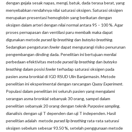
dengan gejala sesak napas, mengi, batuk, dada terasa berat, yang
menyebabkan rendahnya nilai saturasi oksigen. Saturasi oksigen
merupakan presentasi hemoglobin yang berikatan dengan
oksigen dalam arteri dengan nilai normal antara 95 – 100 %. Agar
proses pernapasan dan ventilasi paru membaik maka dapat
digunakan metode
pursed lip breathing
dan
buteyko breathing.
Sedangkan pengaturan
fowler
dapat mengurangi risiko penurunan
pengembangan dinding dada. Penelitian ini bertujuan menilai
perbedaan efektivitas metode
pursed lip breathing
dan
buteyko
breathing
dalam posisi
fowler
terhadap saturasi oksigen pada
pasien asma bronkial di IGD RSUD Ulin Banjarmasin. Metode
penelitian ini eksperimental dengan rancangan
Quasy Experiment
.
Populasi dalam penelitian ini seluruh pasien yang mengalami
serangan asma bronkial sebanyak 30 orang, sampel dalam
penelitian sebanyak 20 orang dengan teknik
Purposive sampling
,
dianalisis dengan uji T dependen dan uji T independen. Hasil
penelitian adalah metode
pursed lip breathing
rata-rata saturasi
oksigen sebelum sebesar 93.50 %, setelah penggunaan metode