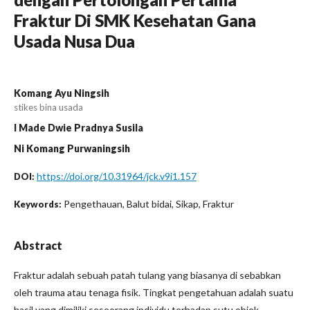
Fraktur Di SMK Kesehatan Gana
Usada Nusa Dua
Komang Ayu Ningsih
stikes bina usada
I Made Dwie Pradnya Susila
Ni Komang Purwaningsih
https://doi.org/10.31964/jck.v9i1.157
DOI:
Pengethauan, Balut bidai, Sikap, Fraktur
Keywords:
Abstract
Fraktur adalah sebuah patah tulang yang biasanya di sebabkan
oleh trauma atau tenaga fisik. Tingkat pengetahuan adalah suatu
hasil yang dimiliki seseorang individu terhadap sutu objek