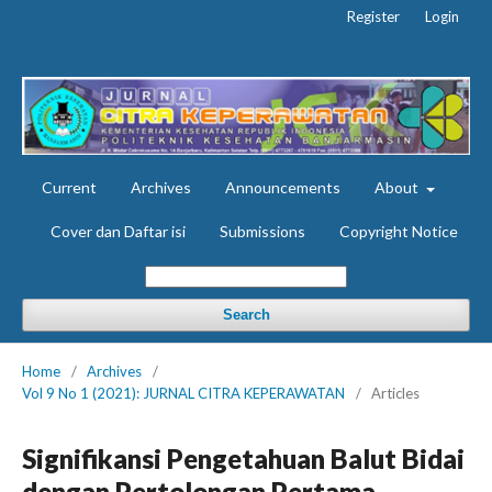
Register
Login
Current
Archives
Announcements
About
Cover dan Daftar isi
Submissions
Copyright Notice
Search
Home
/
Archives
/
Vol 9 No 1 (2021): JURNAL CITRA KEPERAWATAN
/
Articles
Signifikansi Pengetahuan Balut Bidai
dengan Pertolongan Pertama